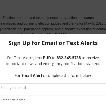
s Election matters, and take any necessary actions on same;
ing places and obtaining election judges and clerks for May 5, 2018 D
ng electronic equipment and approve and authorize execution of contr
lection scheduled for Saturday, May 5, 2018.
 del Código de Gobierno de Texas, se notifica que la Junta Directiva 
unirá en sesión ordinaria, abierta al público, en la oficina del Distr
0 P.M. el MARTES, 16 DE ENERO DE 2018:
LA ELECCIÓN:
 de la Elección de Directores del 5 de mayo de 2018, y tomar las med
de votación y obtener jueces y funcionarios electorales para la Elecci
electrónicos de grabación directa y aprobar y autorizar la ejecución del