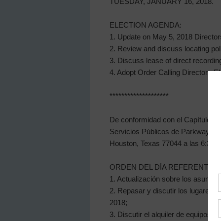
TUESDAY, JANUARY 16, 2018.
ELECTION AGENDA:
1. Update on May 5, 2018 Director
2. Review and discuss locating poll
3. Discuss lease of direct recordi
4. Adopt Order Calling Directors E
********************
De conformidad con el Capítulo 551
Servicios Públicos de Parkway se re
Houston, Texas 77044 a las 6:3
ORDEN DEL DÍA REFERENTE A 
1. Actualización sobre los asuntos
2. Repasar y discutir los lugares 
2018;
3. Discutir el alquiler de equipos 