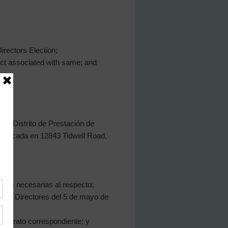
irectors Election;
act associated with same; and
del Distrito de Prestación de
ito ubicada en 12843 Tidwell Road,
idas necesarias al respecto;
ón de Directores del 5 de mayo de
 contrato correspondiente; y