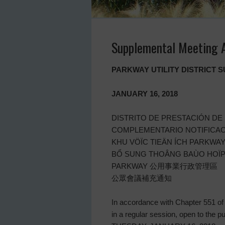
Supplemental Meeting 
PARKWAY UTILITY DISTRICT
JANUARY 16, 2018
DISTRITO DE PRESTACIÓN DE
COMPLEMENTARIO NOTIFICAC
KHU VÖÏC TIEÄN ÍCH PARKWA
BỔ SUNG THOÂNG BAÙO HOÏ
PARKWAY 公用事業行政管理區
公眾會議補充通知
In accordance with Chapter 551 of 
in a regular session, open to the p