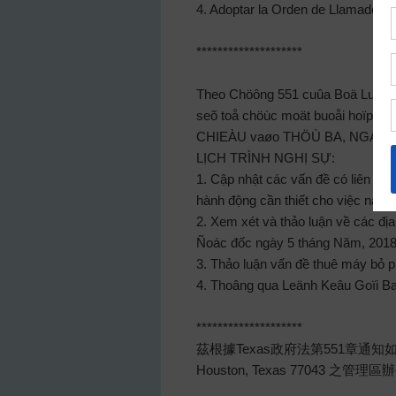
4. Adoptar la Orden de Llamado a 
********************
Theo Chöông 551 cuûa Boä Luaät 
seõ toå chöùc moät buoåi hoïp coâ
CHIEÀU vaøo THÖÙ BA, NGAØY
LỊCH TRÌNH NGHỊ SỰ:
1. Cập nhật các vấn đề có liên q
hành động cần thiết cho việc này;
2. Xem xét và thảo luận về các đ
Ñoác đốc ngày 5 tháng Năm, 2018
3. Thảo luận vấn đề thuê máy bỏ p
4. Thoâng qua Leänh Keâu Goïi B
********************
茲根據Texas政府法第551章通知如下
Houston, Texas 77043 