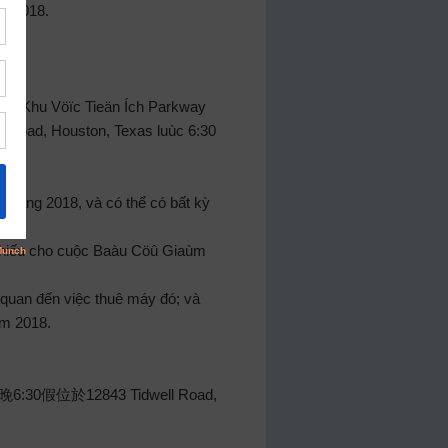
de 2018.
ûa Khu Vöïc Tieän Ích Parkway
ll Road, Houston, Texas luùc 6:30
ieâng 2018, và có thể có bất kỳ
 phiếu cho cuộc Baàu Cöû Giaùm
 quan đến việc thuê máy đó; và
êm 2018.
於12843 Tidwell Road,