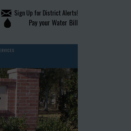
Sign Up for District Alerts!
Pay your Water Bill
ERVICES