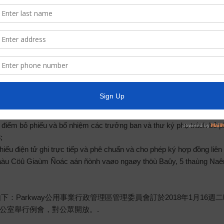
Elecciones para Directores, programada para el sábado, 5 de mayo 
Chaùnh Phuû Texas, thoâng baùo raèng Hoäi Ñoàng Giaùm Ñoác cu
ng khai thöôøng leä taïi vaên phoøng Khu Vöïc ñaët taïi 12843 Tidwe
 16 THAÙNG GIEÂNG 2018:
uan đến Cuộc Bầu Cử Xác Nhập và Ủy Viên Quản Trị ngaøy 5 thaùng G
ịa điểm bỏ phiếu và bổ nhiệm các trưởng ban và thư ký phụ trách bỏ
;
hiếu điện tử ghi trực tiếp và phê chuẩn và cho phép ký hợp đồng liên
aàu Cöû Giaùm Ñoác aán ñònh vaøo ngaøy thöù Baûy, 5 thaùng Na
：Parkway公用事業行政管理區管理委員會訂於2018年1月16週二晚6:30假位
之管理區辦公室舉行例會，對公眾開放。.