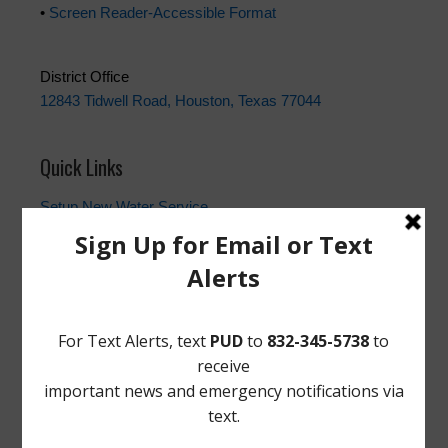
•
Screen Reader-Accessible Format
District Office
12843 Tidwell Road, Houston, Texas 77044
Quick Links
Setup New Water Service
Water Billing Questions
Pay Water Bill
Cancel Water Service
Setup New Trash Service
FEMA
Landowner's Bill of Rights
Take Care of Texas
TCEQ
Useful Hurricane Harvey Recovery Resources