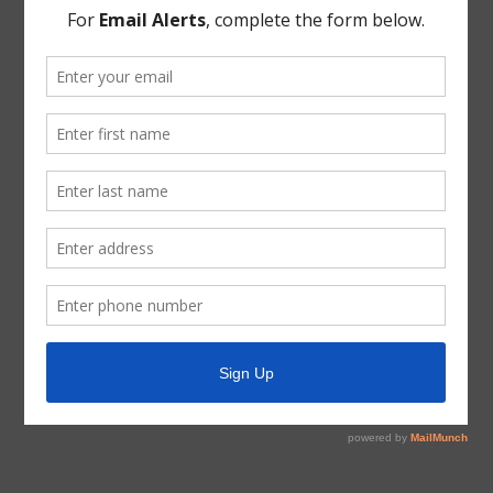
News Archive
General
Latest News
Parks and Recreation
Trash
Water
ADA Notice
For persons with questions or needing help regarding
website accessibility, or to request the provided
information in alternative formats, please call (713) 651-
5691.